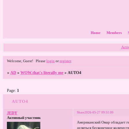
Home
Members
Acti
Welcome, Guest!
Please
login
or
register
.
»
AD
»
WOW.that's literally me
»
AUTO4
Page:
1
AUTO4
Share
2026-05-27 09:51:09
JEDY
Активный участник
Американский Омар обладает ге
делиться бесконечное количест