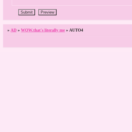
»
AD
»
WOW.that's literally me
»
AUTO4