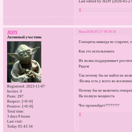
Last edited by JEDY (2026-05-27
0
Share
2026-05-27 09:58:16
JEDY
Активный участник
Гоноциты никогда не стареют, 
Как это использовать
Их волна поддерживает ростит
Рядом
Так почему бы не найти их вол
/Волна есть у всего во вселенно
Registered
: 2023-11-07
Почему бы не включить генерат
Invites:
0
На полную мощность
Posts:
297
Respect:
[+0/-0]
Что произойдет????????
Positive:
[+0/-0]
Total time:
0
3 days 9 hours
Last visit:
Today 05:43:34