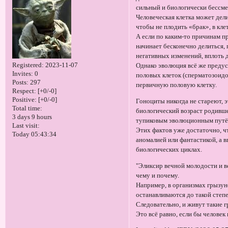
сильный и биологически бессм
Человеческая клетка может делит
чтобы не плодить «брак», в кл
А если по каким-то причинам п
начинает бесконечно делиться,
негативных изменений, вплоть д
Registered
: 2023-11-07
Однако эволюция всё же предус
Invites:
0
половых клеток (сперматозоидо
Posts:
297
первичную половую клетку.
Respect:
[+0/-0]
Positive:
[+0/-0]
Гоноциты никогда не стареют, 
Total time:
биологический возраст родивше
3 days 9 hours
тупиковым эволюционным путё
Last visit:
Этих фактов уже достаточно, ч
Today 05:43:34
аномалией или фантастикой, а 
биологических циклах.
"Эликсир вечной молодости и ве
чему и почему.
Например, в организмах грызун
останавливаются до такой степе
Следовательно, и живут такие 
Это всё равно, если бы человек 