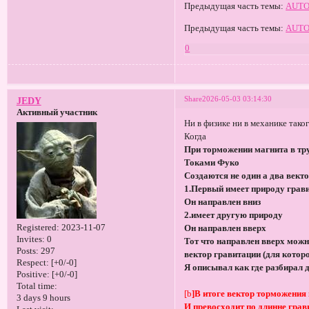
Предыдущая часть темы:
AUT
Предыдущая часть темы:
AUTO
0
Share
2026-05-03 03:14:30
JEDY
Активный участник
Ни в физике ни в механике тако
Когда
При торможении магнита в тр
Токами Фуко
Создаются не один а два вект
1.Первый имеет природу грав
Он направлен вниз
2.имеет другую природу
Registered
: 2023-11-07
Он направлен вверх
Invites:
0
Тот что направлен вверх можн
Posts:
297
вектор гравитации (для котор
Respect:
[+0/-0]
Я описывал как где разбирал
Positive:
[+0/-0]
Total time:
[b
]В итоге вектор торможения 
3 days 9 hours
И превосходит по длинне гра