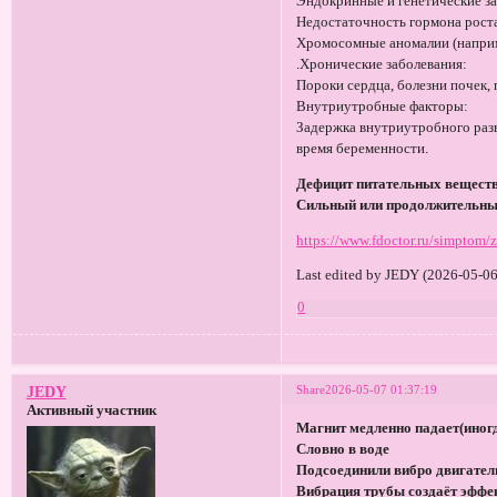
Эндокринные и генетические за
Недостаточность гормона роста
Хромосомные аномалии (наприм
.Хронические заболевания:
Пороки сердца, болезни почек, 
Внутриутробные факторы:
Задержка внутриутробного разв
время беременности.
Дефицит питательных веществ
Сильный или продолжительны
https://www.fdoctor.ru/simptom/
Last edited by JEDY (2026-05-06
0
Share
2026-05-07 01:37:19
JEDY
Активный участник
Магнит медленно падает(иногда
Словно в воде
Подсоединили вибро двигатель
Вибрация трубы создаёт эффе