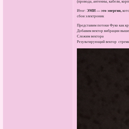
(провода, антенны, кабели, кор
Итог:
ЭМИ — это энергия,
кот
сбои электроник
Представим потоки Фуко как к
Добавим вектор вибрации выше
Сложим вектора
Результирующий вектор стреми