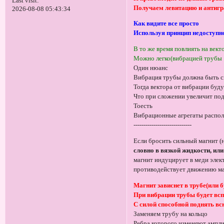
Last visit:
Получаем левитацию и антиг
2026-08-08 05:43:34
Как видите все просто
Используя принцип недоступн
В то же время повлиять на вект
Можно легко(вибрацией трубы
Один нюанс
Вибрация трубы должна быть сн
Тогда вектора от вибрации буд
Что при сложении увеличит по
Тоесть
Вибрационные агрегаты распол
-----------------------------
Если бросить сильный магнит (
словно в вязкой жидкости, или
магнит индуцирует в меди элект
противодействует движению м
Магнит зависнет в трубе(или б
При вибрации трубы будет вс
С силой способной поднять в
Заменяем трубу на кольцо
Ребра которого изменяют ампл