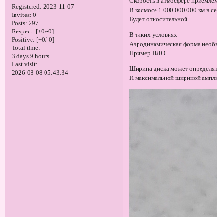
Скорость в атмосфере приемлем
Registered
: 2023-11-07
В космосе 1 000 000 000 км в се
Invites:
0
Будет относительной
Posts:
297
Respect:
[+0/-0]
В таких условиях
Positive:
[+0/-0]
Аэродинамическая форма необ
Total time:
Пример НЛО
3 days 9 hours
Last visit:
Ширина диска может определят
2026-08-08 05:43:34
И максимальной шириной ампли