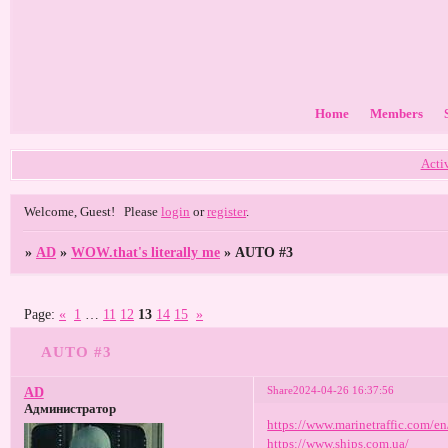
Home
Members
Acti
Welcome, Guest!
Please
login
or
register
.
»
AD
»
WOW.that's literally me
»
AUTO #3
Page:
«
1
…
11
12
13
14
15
»
AUTO #3
Share
2024-04-26 16:37:56
AD
Администратор
https://www.marinetraffic.com/e
https://www.ships.com.ua/