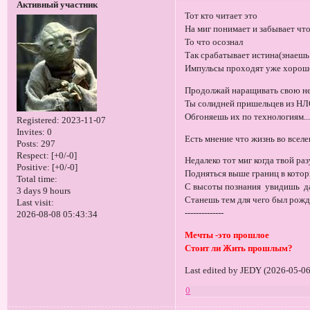
Активный участник
Тот кто читает это
На миг понимает и забывает чт
То что осознал
Так срабатывает истина(знаешь 
Импульсы проходят уже хорош
Продолжай наращивать свою н
Ты солидней пришельцев из Н
Обгоняешь их по технологиям..
Registered
: 2023-11-07
Invites:
0
Есть мнение что жизнь во вселе
Posts:
297
Respect:
[+0/-0]
Недалеко тот миг когда твой ра
Positive:
[+0/-0]
Подняться выше границ в кото
Total time:
С высоты познания увидишь д
3 days 9 hours
Станешь тем для чего был рож
Last visit:
--------------
2026-08-08 05:43:34
Мечты -это прошлое
Стоит ли Жить прошлым?
Last edited by JEDY (2026-05-06
0