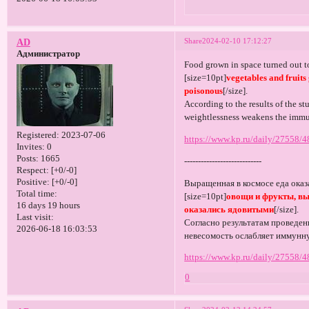
Share
2024-02-10 17:12:27
AD
Администратор
Food grown in space turned out to
[size=10pt]
vegetables and fruits
poisonous
[/size].
According to the results of the st
weightlessness weakens the immu
Registered
: 2023-07-06
https://www.kp.ru/daily/27558/
Invites:
0
Posts:
1665
----------------------------
Respect:
[+0/-0]
Positive:
[+0/-0]
Выращенная в космосе еда оказ
Total time:
[size=10pt]
овощи и фрукты, в
16 days 19 hours
оказались ядовитыми
[/size].
Last visit:
Согласно результатам проведен
2026-06-18 16:03:53
невесомость ослабляет иммунну
https://www.kp.ru/daily/27558/
0