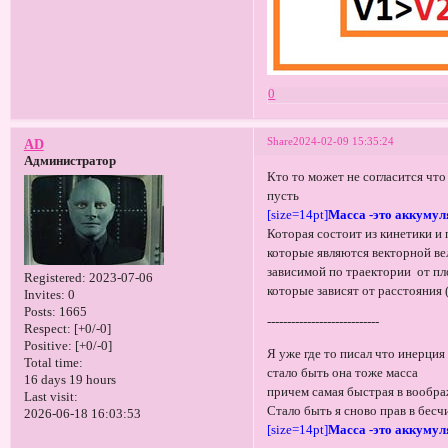
0
Share
2024-02-09 15:35:24
AD
Администратор
Кто то может не согласится что
пусть
[size=14pt]
Масса -это аккумул
Которая состоит из кинетики и
которые являются векторной в
зависимой по траектории от плот
Registered
: 2023-07-06
которые зависят от расстояния 
Invites:
0
Posts:
1665
----------------------------
Respect:
[+0/-0]
Positive:
[+0/-0]
Я уже где то писал что инерция
Total time:
стало быть она тоже масса
16 days 19 hours
причем самая быстрая в вообр
Last visit:
Стало быть я сново прав в бесч
2026-06-18 16:03:53
[size=14pt]
Масса -это аккумул