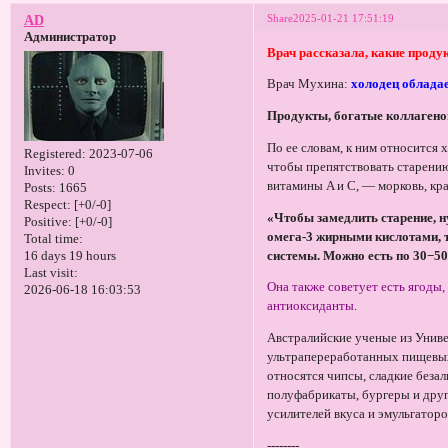
Share
2025-01-21 17:51:19
AD
Администратор
Врач рассказала, какие прод
Врач Мухина:
холодец облада
Продукты, богатые коллаген
По ее словам, к ним относится
Registered
: 2023-07-06
чтобы препятствовать старению
Invites:
0
витамины A и C, — морковь, кр
Posts:
1665
Respect:
[+0/-0]
«Чтобы замедлить старение, н
Positive:
[+0/-0]
омега-3 жирными кислотами, т
Total time:
системы. Можно есть по 30−50
16 days 19 hours
Last visit:
Она также советует есть ягоды,
2026-06-18 16:03:53
антиоксиданты
.
Австралийские ученые из Униве
ультрапереработанных пищевых
относятся чипсы, сладкие беза
полуфабрикаты, бургеры и дру
усилителей вкуса и эмульгаторо
--------