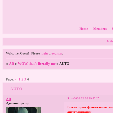
Home
Members
Acti
Welcome, Guest!
Please
login
or
register
.
»
AD
»
WOW.that's literally me
»
AUTO
Page:
«
1
2
3
4
AUTO
Share
2024-02-08 19:42:25
AD
Администратор
В некоторых фрактальных мас
антигравитации