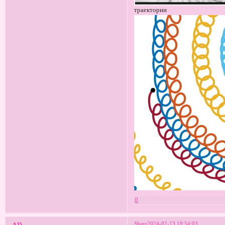
траектории
0
Share
2024-02-13 18:54:03
AD