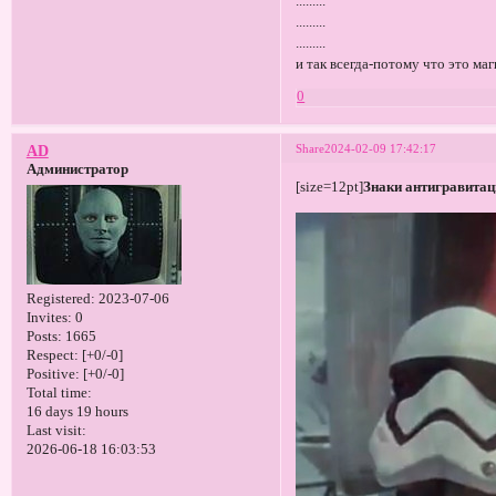
.........
.........
.........
и так всегда-потому что это маг
0
Share
2024-02-09 17:42:17
AD
Администратор
[size=12pt]
Знаки антигравитац
Registered
: 2023-07-06
Invites:
0
Posts:
1665
Respect:
[+0/-0]
Positive:
[+0/-0]
Total time:
16 days 19 hours
Last visit:
2026-06-18 16:03:53