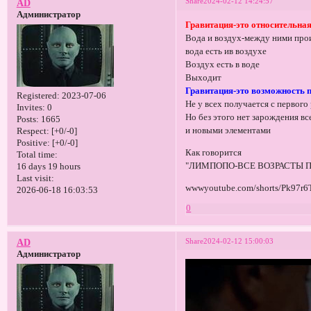
Share
2024-02-12 14:24:57
AD
Администратор
Гравитация-это относительная
Вода и воздух-между ними про
вода есть ив воздухе
Воздух есть в воде
Выходит
Гравитация-это возможность п
Registered
: 2023-07-06
Не у всех получается с первого
Invites:
0
Но без этого нет зарождения вс
Posts:
1665
и новыми элементами
Respect:
[+0/-0]
Positive:
[+0/-0]
Как говорится
Total time:
"ЛИМПОПО-ВСЕ ВОЗРАСТЫ 
16 days 19 hours
Last visit:
wwwyoutube.com/shorts/Pk97r
2026-06-18 16:03:53
0
Share
2024-02-12 15:00:03
AD
Администратор