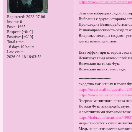
https://www.nature.com/articles
-------------
Заменим вибрацию с одной стор
Registered
: 2023-07-06
Вибрация с другой стороны авт
Invites:
0
Происходит Взаимодействие о
Posts:
1665
Разнонаправленность создает 
Respect:
[+0/-0]
Вихревые векторы создают ус
Positive:
[+0/-0]
для их взаимодействия
Total time:
------------
16 days 19 hours
Last visit:
Есть эффект при котором стол 
2026-06-18 16:03:53
Левитирует над амюминевой п
Возможно на токах Фуко
Возможно на вихре-торнадо
---------------------------
сходство магнитных и токов Ф
https://otvet.mail.ru/question/
https://www.nature.com/article
Энергия магнитного потока пер
Потоки Фуко взаимодействуют 
и с магнитными потоками тоже
https://habr.com/ru/articles/4903
медь относится к слабомагнитн
Медь не притягивается магнитом