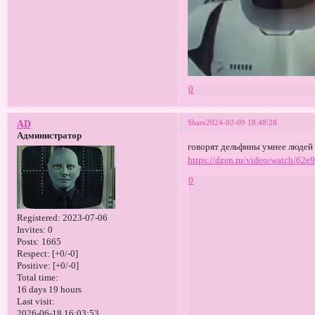
0
Share
2024-02-09 18:48:28
AD
Администратор
говорят дельфины умнее люде
https://dzen.ru/video/watch/6
0
Registered
: 2023-07-06
Invites:
0
Posts:
1665
Respect:
[+0/-0]
Positive:
[+0/-0]
Total time:
16 days 19 hours
Last visit:
2026-06-18 16:03:53