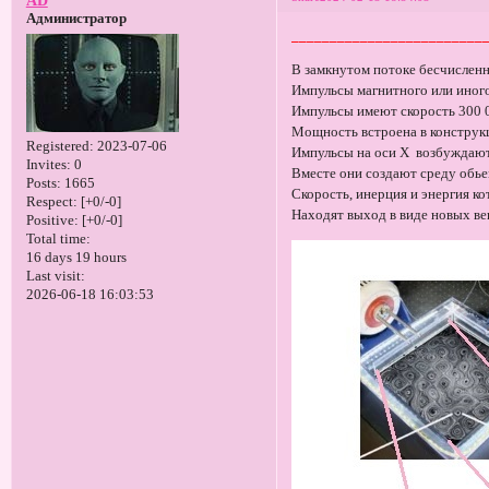
Администратор
_________________________
В замкнутом потоке бесчислен
Импульсы магнитного или иног
Импульсы имеют скорость 300 
Мощность встроена в конструкц
Registered
: 2023-07-06
Импульсы на оси Х возбуждают
Invites:
0
Вместе они создают среду обь
Posts:
1665
Скорость, инерция и энергия к
Respect:
[+0/-0]
Находят выход в виде новых ве
Positive:
[+0/-0]
Total time:
16 days 19 hours
Last visit:
2026-06-18 16:03:53